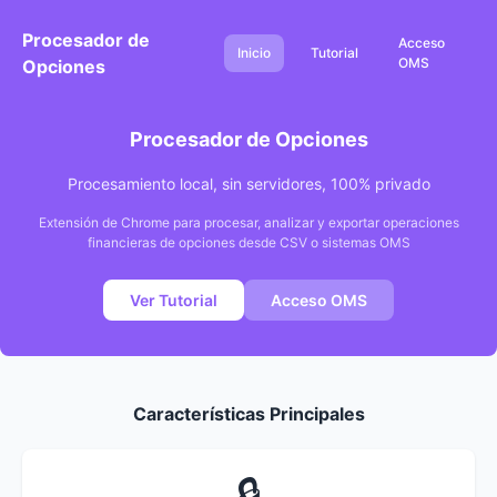
Procesador de
Acceso
Inicio
Tutorial
OMS
Opciones
Procesador de Opciones
Procesamiento local, sin servidores, 100% privado
Extensión de Chrome para procesar, analizar y exportar operaciones
financieras de opciones desde CSV o sistemas OMS
Ver Tutorial
Acceso OMS
Características Principales
🔒